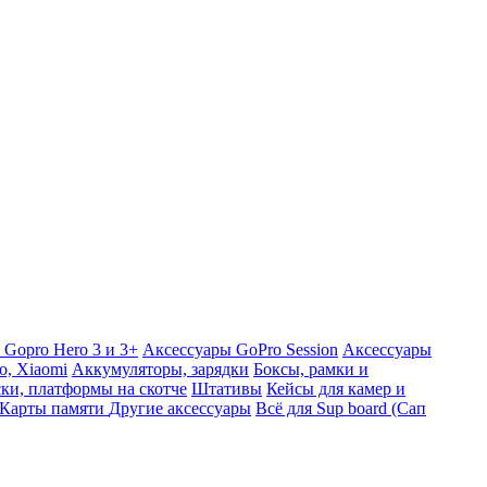
 Gopro Hero 3 и 3+
Аксессуары GoPro Session
Аксессуары
o, Xiaomi
Аккумуляторы, зарядки
Боксы, рамки и
ки, платформы на скотче
Штативы
Кейсы для камер и
Карты памяти
Другие аксессуары
Всё для Sup board (Сап