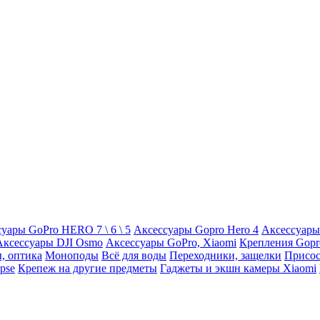
уары GoPro HERO 7 \ 6 \ 5
Аксессуары Gopro Hero 4
Аксессуары
Аксессуары DJI Osmo
Аксессуары GoPro, Xiaomi
Крепления Gopr
, оптика
Моноподы
Всё для воды
Переходники, защелки
Присос
pse
Крепеж на другие предметы
Гаджеты и экшн камеры Xiaomi