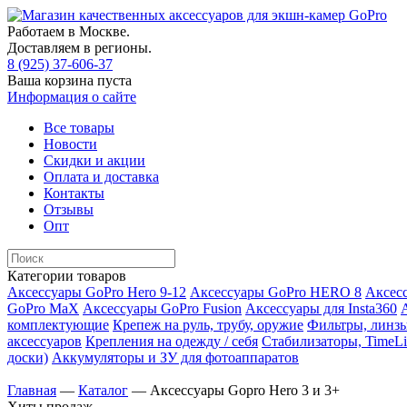
Работаем в Москве.
Доставляем в регионы.
8 (925) 37-606-37
Ваша корзина пуста
Информация о сайте
Все товары
Новости
Скидки и акции
Оплата и доставка
Контакты
Отзывы
Опт
Категории товаров
Аксессуары GoPro Hero 9-12
Аксессуары GoPro HERO 8
Аксесс
GoPro MaX
Аксессуары GoPro Fusion
Аксессуары для Insta360
комплектующие
Крепеж на руль, трубу, оружие
Фильтры, линзы
аксессуаров
Крепления на одежду / себя
Cтабилизаторы, TimeLi
доски)
Аккумуляторы и ЗУ для фотоаппаратов
Главная
—
Каталог
—
Аксессуары Gopro Hero 3 и 3+
Хиты продаж