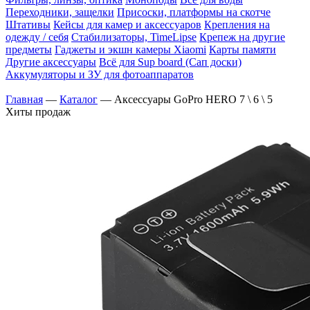
Переходники, защелки
Присоски, платформы на скотче
Штативы
Кейсы для камер и аксессуаров
Крепления на
одежду / себя
Cтабилизаторы, TimeLipse
Крепеж на другие
предметы
Гаджеты и экшн камеры Xiaomi
Карты памяти
Другие аксессуары
Всё для Sup board (Сап доски)
Аккумуляторы и ЗУ для фотоаппаратов
Главная
—
Каталог
—
Аксессуары GoPro HERO 7 \ 6 \ 5
Хиты продаж