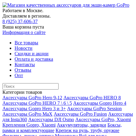
Работаем в Москве.
Доставляем в регионы.
8 (925) 37-606-37
Ваша корзина пуста
Информация о сайте
Все товары
Новости
Скидки и акции
Оплата и доставка
Контакты
Отзывы
Опт
Категории товаров
Аксессуары GoPro Hero 9-12
Аксессуары GoPro HERO 8
Аксессуары GoPro HERO 7 \ 6 \ 5
Аксессуары Gopro Hero 4
Аксессуары Gopro Hero 3 и 3+
Аксессуары GoPro Session
Аксессуары GoPro MaX
Аксессуары GoPro Fusion
Аксессуары
для Insta360
Аксессуары DJI Osmo
Аксессуары GoPro, Xiaomi
Крепления Gopro, Xiaomi
Аккумуляторы, зарядки
Боксы,
рамки и комплектующие
Крепеж на руль, трубу, оружие
Фильтры, линзы, оптика
Моноподы
Всё для воды