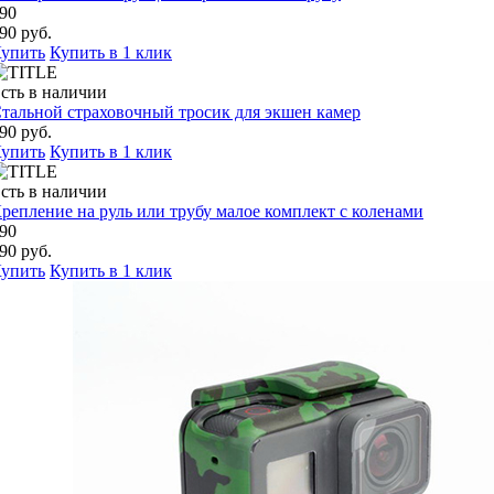
90
90 руб.
упить
Купить в 1 клик
сть в наличии
тальной страховочный тросик для экшен камер
90 руб.
упить
Купить в 1 клик
сть в наличии
репление на руль или трубу малое комплект с коленами
90
90 руб.
упить
Купить в 1 клик