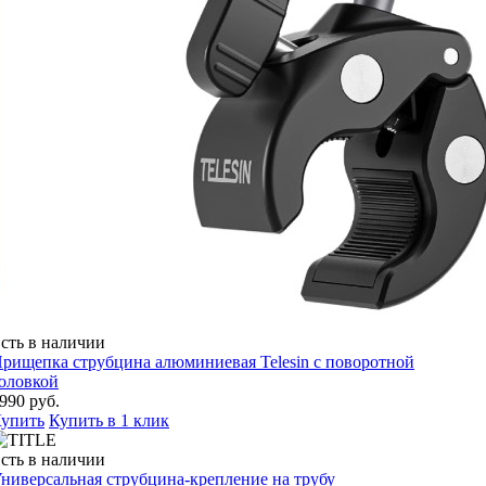
сть в наличии
рищепка струбцина алюминиевая Telesin с поворотной
оловкой
990 руб.
упить
Купить в 1 клик
сть в наличии
ниверсальная струбцина-крепление на трубу