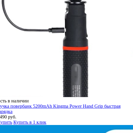
сть в наличии
учка повербанк 5200mAh Kingma Power Hand Grip быстрая
арядка
490 руб.
упить
Купить в 1 клик