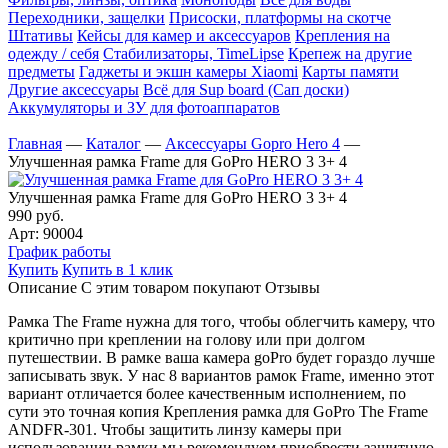
Переходники, защелки
Присоски, платформы на скотче
Штативы
Кейсы для камер и аксессуаров
Крепления на
одежду / себя
Cтабилизаторы, TimeLipse
Крепеж на другие
предметы
Гаджеты и экшн камеры Xiaomi
Карты памяти
Другие аксессуары
Всё для Sup board (Сап доски)
Аккумуляторы и ЗУ для фотоаппаратов
Главная
—
Каталог
—
Аксессуары Gopro Hero 4
—
Улучшенная рамка Frame для GoPro HERO 3 3+ 4
Улучшенная рамка Frame для GoPro HERO 3 3+ 4
990 руб.
Арт: 90004
График работы
Купить
Купить в 1 клик
Описание
С этим товаром покупают
Отзывы
Рамка The Frame нужна для того, чтобы облегчить камеру, что
критично при креплении на голову или при долгом
путешествии. В рамке ваша камера goPro будет гораздо лучше
записывать звук. У нас 8 вариантов рамок Frame, именно этот
вариант отличается более качественным исполнением, по
сути это точная копия Крепления рамка для GoPro The Frame
ANDFR-301. Чтобы защитить линзу камеры при
использовании рамки мы рекомендуем приобрести защитную