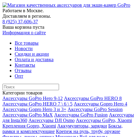
Работаем в Москве.
Доставляем в регионы.
8 (925) 37-606-37
Ваша корзина пуста
Информация о сайте
Все товары
Новости
Скидки и акции
Оплата и доставка
Контакты
Отзывы
Опт
Категории товаров
Аксессуары GoPro Hero 9-12
Аксессуары GoPro HERO 8
Аксессуары GoPro HERO 7 \ 6 \ 5
Аксессуары Gopro Hero 4
Аксессуары Gopro Hero 3 и 3+
Аксессуары GoPro Session
Аксессуары GoPro MaX
Аксессуары GoPro Fusion
Аксессуары
для Insta360
Аксессуары DJI Osmo
Аксессуары GoPro, Xiaomi
Крепления Gopro, Xiaomi
Аккумуляторы, зарядки
Боксы,
рамки и комплектующие
Крепеж на руль, трубу, оружие
Фильтры, линзы, оптика
Моноподы
Всё для воды