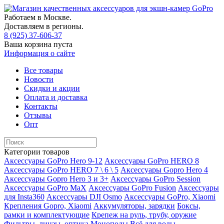
Работаем в Москве.
Доставляем в регионы.
8 (925) 37-606-37
Ваша корзина пуста
Информация о сайте
Все товары
Новости
Скидки и акции
Оплата и доставка
Контакты
Отзывы
Опт
Категории товаров
Аксессуары GoPro Hero 9-12
Аксессуары GoPro HERO 8
Аксессуары GoPro HERO 7 \ 6 \ 5
Аксессуары Gopro Hero 4
Аксессуары Gopro Hero 3 и 3+
Аксессуары GoPro Session
Аксессуары GoPro MaX
Аксессуары GoPro Fusion
Аксессуары
для Insta360
Аксессуары DJI Osmo
Аксессуары GoPro, Xiaomi
Крепления Gopro, Xiaomi
Аккумуляторы, зарядки
Боксы,
рамки и комплектующие
Крепеж на руль, трубу, оружие
Фильтры, линзы, оптика
Моноподы
Всё для воды