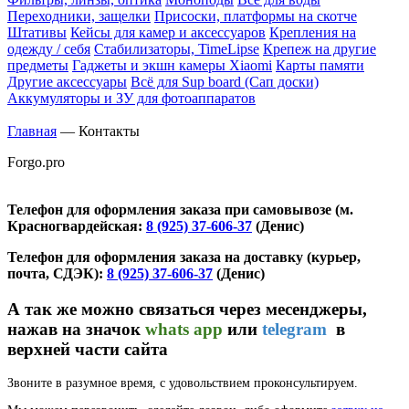
Переходники, защелки
Присоски, платформы на скотче
Штативы
Кейсы для камер и аксессуаров
Крепления на
одежду / себя
Cтабилизаторы, TimeLipse
Крепеж на другие
предметы
Гаджеты и экшн камеры Xiaomi
Карты памяти
Другие аксессуары
Всё для Sup board (Сап доски)
Аккумуляторы и ЗУ для фотоаппаратов
Главная
—
Контакты
Forgo.pro
Телефон для оформления заказа при самовывозе (м.
Красногвардейская
:
8 (925) 37-606-37
(Денис)
Телефон для оформления заказа на доставку (курьер,
почта, СДЭК):
8 (925) 37-606-37
(Денис)
А так же можно связаться через
месенджеры,
нажав на значок
whats app
или
telegram
в
верхней части сайта
Звоните в разумное время, с удовольствием проконсультируем.