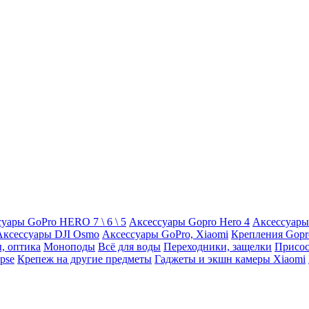
уары GoPro HERO 7 \ 6 \ 5
Аксессуары Gopro Hero 4
Аксессуары
Аксессуары DJI Osmo
Аксессуары GoPro, Xiaomi
Крепления Gopr
, оптика
Моноподы
Всё для воды
Переходники, защелки
Присос
pse
Крепеж на другие предметы
Гаджеты и экшн камеры Xiaomi