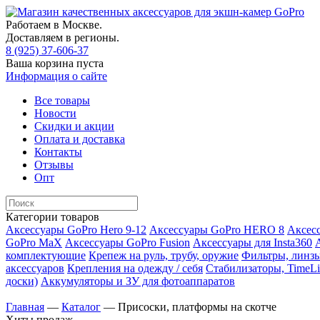
Работаем в Москве.
Доставляем в регионы.
8 (925) 37-606-37
Ваша корзина пуста
Информация о сайте
Все товары
Новости
Скидки и акции
Оплата и доставка
Контакты
Отзывы
Опт
Категории товаров
Аксессуары GoPro Hero 9-12
Аксессуары GoPro HERO 8
Аксесс
GoPro MaX
Аксессуары GoPro Fusion
Аксессуары для Insta360
комплектующие
Крепеж на руль, трубу, оружие
Фильтры, линзы
аксессуаров
Крепления на одежду / себя
Cтабилизаторы, TimeLi
доски)
Аккумуляторы и ЗУ для фотоаппаратов
Главная
—
Каталог
—
Присоски, платформы на скотче
Хиты продаж