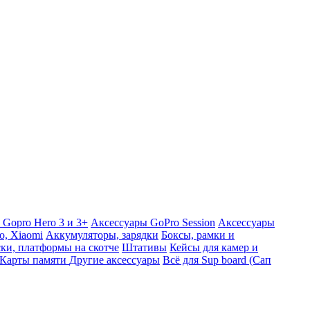
 Gopro Hero 3 и 3+
Аксессуары GoPro Session
Аксессуары
o, Xiaomi
Аккумуляторы, зарядки
Боксы, рамки и
ки, платформы на скотче
Штативы
Кейсы для камер и
Карты памяти
Другие аксессуары
Всё для Sup board (Сап