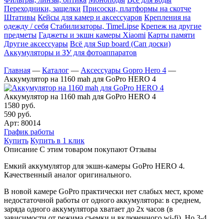
Переходники, защелки
Присоски, платформы на скотче
Штативы
Кейсы для камер и аксессуаров
Крепления на
одежду / себя
Cтабилизаторы, TimeLipse
Крепеж на другие
предметы
Гаджеты и экшн камеры Xiaomi
Карты памяти
Другие аксессуары
Всё для Sup board (Сап доски)
Аккумуляторы и ЗУ для фотоаппаратов
Главная
—
Каталог
—
Аксессуары Gopro Hero 4
—
Аккумулятор на 1160 mah для GoPro HERO 4
Аккумулятор на 1160 mah для GoPro HERO 4
1580 руб.
590 руб.
Арт: 80014
График работы
Купить
Купить в 1 клик
Описание
С этим товаром покупают
Отзывы
Емкий аккумулятор для экшн-камеры GoPro HERO 4.
Качественный аналог оригинального.
В новой камере GoPro практически нет слабых мест, кроме
недостаточной работы от одного аккумулятора: в среднем,
заряда одного аккумулятора хватает до 2х часов (в
зависимости от режима съемки и включенного wi-fi). Но 3-4