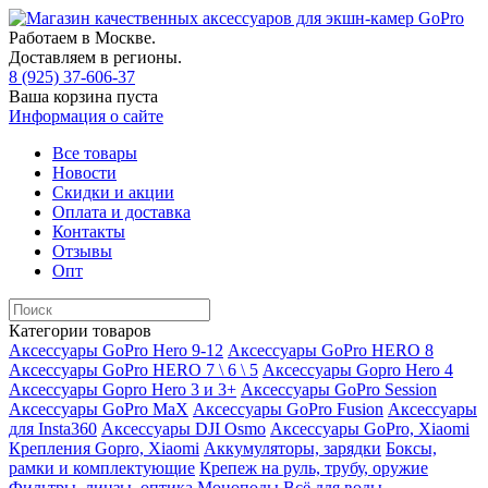
Работаем в Москве.
Доставляем в регионы.
8 (925) 37-606-37
Ваша корзина пуста
Информация о сайте
Все товары
Новости
Скидки и акции
Оплата и доставка
Контакты
Отзывы
Опт
Категории товаров
Аксессуары GoPro Hero 9-12
Аксессуары GoPro HERO 8
Аксессуары GoPro HERO 7 \ 6 \ 5
Аксессуары Gopro Hero 4
Аксессуары Gopro Hero 3 и 3+
Аксессуары GoPro Session
Аксессуары GoPro MaX
Аксессуары GoPro Fusion
Аксессуары
для Insta360
Аксессуары DJI Osmo
Аксессуары GoPro, Xiaomi
Крепления Gopro, Xiaomi
Аккумуляторы, зарядки
Боксы,
рамки и комплектующие
Крепеж на руль, трубу, оружие
Фильтры, линзы, оптика
Моноподы
Всё для воды