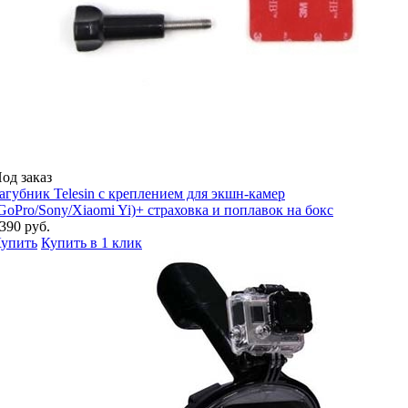
од заказ
агубник Telesin с креплением для экшн-камер
GoPro/Sony/Xiaomi Yi)+ страховка и поплавок на бокс
390 руб.
упить
Купить в 1 клик