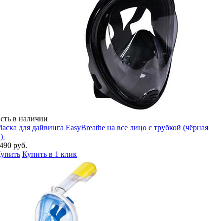
сть в наличии
аска для дайвинга EasyBreathe на все лицо с трубкой (чёрная
L)
490 руб.
упить
Купить в 1 клик