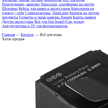
Переходники, защелки
Присоски, платформы на скотче
Штативы
Кейсы для камер и аксессуаров
Крепления на
одежду / себя
Cтабилизаторы, TimeLipse
Крепеж на другие
предметы
Гаджеты и экшн камеры Xiaomi
Карты памяти
Другие аксессуары
Всё для Sup board (Сап доски)
Аккумуляторы и ЗУ для фотоаппаратов
Главная
—
Каталог
—
Всё для воды
Хиты продаж