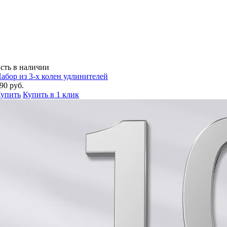
сть в наличии
абор из 3-х колен удлинителей
90 руб.
упить
Купить в 1 клик