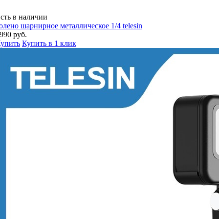
сть в наличии
олено шарнирное металлическое 1/4 telesin
990 руб.
упить
Купить в 1 клик