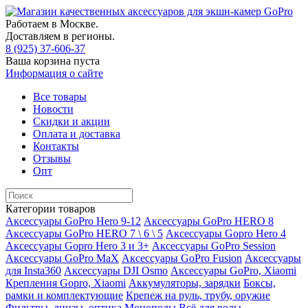
Работаем в Москве.
Доставляем в регионы.
8 (925) 37-606-37
Ваша корзина пуста
Информация о сайте
Все товары
Новости
Скидки и акции
Оплата и доставка
Контакты
Отзывы
Опт
Категории товаров
Аксессуары GoPro Hero 9-12
Аксессуары GoPro HERO 8
Аксессуары GoPro HERO 7 \ 6 \ 5
Аксессуары Gopro Hero 4
Аксессуары Gopro Hero 3 и 3+
Аксессуары GoPro Session
Аксессуары GoPro MaX
Аксессуары GoPro Fusion
Аксессуары
для Insta360
Аксессуары DJI Osmo
Аксессуары GoPro, Xiaomi
Крепления Gopro, Xiaomi
Аккумуляторы, зарядки
Боксы,
рамки и комплектующие
Крепеж на руль, трубу, оружие
Фильтры, линзы, оптика
Моноподы
Всё для воды