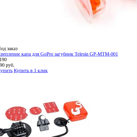
од заказ
репление капа для GoPro загубник Telesin GP-MTM-001
190
90 руб.
упить
Купить в 1 клик