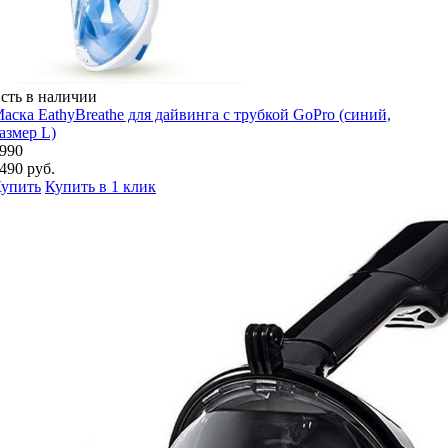
сть в наличии
аска EathyBreathe для дайвинга с трубкой GoPro (синий,
азмер L)
990
490 руб.
упить
Купить в 1 клик