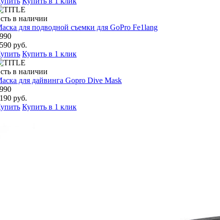
упить
Купить в 1 клик
сть в наличии
аска для подводной съемки для GoPro Fe1lang
990
590 руб.
упить
Купить в 1 клик
сть в наличии
аска для дайвинга Gopro Dive Mask
990
190 руб.
упить
Купить в 1 клик