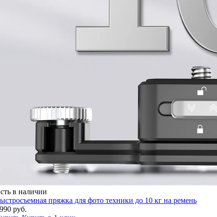
сть в наличии
ыстросъемная пряжка для фото техники до 10 кг на ремень
990 руб.