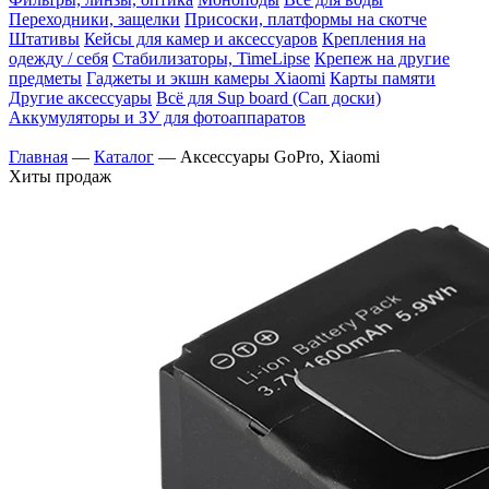
Переходники, защелки
Присоски, платформы на скотче
Штативы
Кейсы для камер и аксессуаров
Крепления на
одежду / себя
Cтабилизаторы, TimeLipse
Крепеж на другие
предметы
Гаджеты и экшн камеры Xiaomi
Карты памяти
Другие аксессуары
Всё для Sup board (Сап доски)
Аккумуляторы и ЗУ для фотоаппаратов
Главная
—
Каталог
—
Аксессуары GoPro, Xiaomi
Хиты продаж