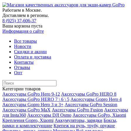
Работаем в Москве.
Доставляем в регионы.
8 (925) 37-606-37
Ваша корзина пуста
Информация о сайте
Все товары
Новости
Скидки и акции
Оплата и доставка
Контакты
Отзывы
Опт
Категории товаров
Аксессуары GoPro Hero 9-12
Аксессуары GoPro HERO 8
Аксессуары GoPro HERO 7 \ 6 \ 5
Аксессуары Gopro Hero 4
Аксессуары Gopro Hero 3 и 3+
Аксессуары GoPro Session
Аксессуары GoPro MaX
Аксессуары GoPro Fusion
Аксессуары
для Insta360
Аксессуары DJI Osmo
Аксессуары GoPro, Xiaomi
Крепления Gopro, Xiaomi
Аккумуляторы, зарядки
Боксы,
рамки и комплектующие
Крепеж на руль, трубу, оружие
Фильтры, линзы, оптика
Моноподы
Всё для воды