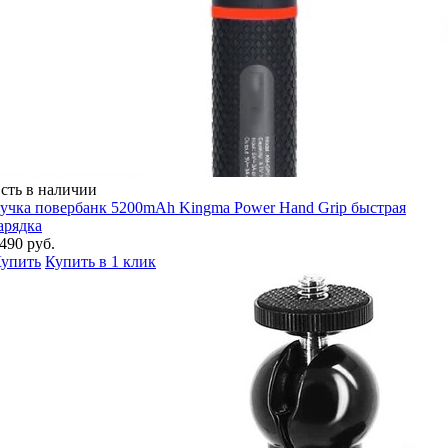
сть в наличии
учка повербанк 5200mAh Kingma Power Hand Grip быстрая
арядка
490 руб.
упить
Купить в 1 клик