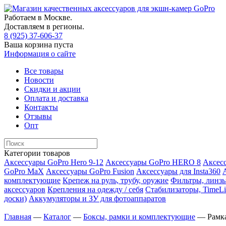
Работаем в Москве.
Доставляем в регионы.
8 (925) 37-606-37
Ваша корзина пуста
Информация о сайте
Все товары
Новости
Скидки и акции
Оплата и доставка
Контакты
Отзывы
Опт
Категории товаров
Аксессуары GoPro Hero 9-12
Аксессуары GoPro HERO 8
Аксесс
GoPro MaX
Аксессуары GoPro Fusion
Аксессуары для Insta360
комплектующие
Крепеж на руль, трубу, оружие
Фильтры, линзы
аксессуаров
Крепления на одежду / себя
Cтабилизаторы, TimeLi
доски)
Аккумуляторы и ЗУ для фотоаппаратов
Главная
—
Каталог
—
Боксы, рамки и комплектующие
—
Рамк