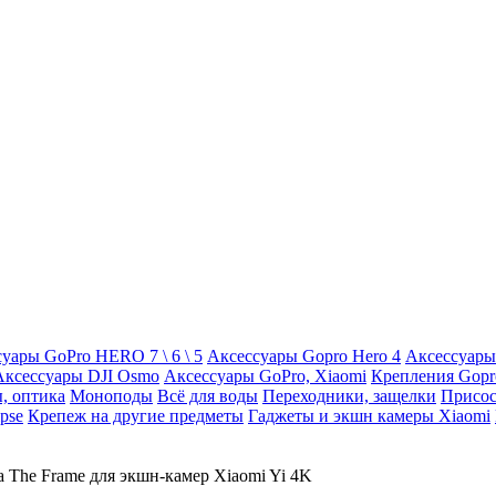
уары GoPro HERO 7 \ 6 \ 5
Аксессуары Gopro Hero 4
Аксессуары
Аксессуары DJI Osmo
Аксессуары GoPro, Xiaomi
Крепления Gopr
, оптика
Моноподы
Всё для воды
Переходники, защелки
Присос
pse
Крепеж на другие предметы
Гаджеты и экшн камеры Xiaomi
а The Frame для экшн-камер Xiaomi Yi 4K