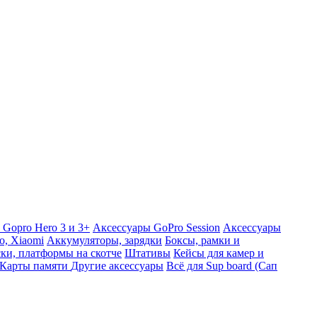
 Gopro Hero 3 и 3+
Аксессуары GoPro Session
Аксессуары
o, Xiaomi
Аккумуляторы, зарядки
Боксы, рамки и
ки, платформы на скотче
Штативы
Кейсы для камер и
Карты памяти
Другие аксессуары
Всё для Sup board (Сап