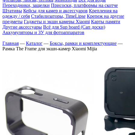
Переходники, защелки
Присоски, платформы на скотче
Штативы
Кейсы для камер и аксессуаров
Крепления на
одежду / себя
Cтабилизаторы, TimeLipse
Крепеж на другие
предметы
Гаджеты и экшн камеры Xiaomi
Карты памяти
Другие аксессуары
Всё для Sup board (Сап доски)
Аккумуляторы и ЗУ для фотоаппаратов
Главная
—
Каталог
—
Боксы, рамки и комплектующие
—
Рамка The Frame для экшн-камер Xiaomi Mijia