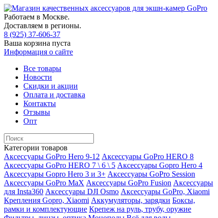
Работаем в Москве.
Доставляем в регионы.
8 (925) 37-606-37
Ваша корзина пуста
Информация о сайте
Все товары
Новости
Скидки и акции
Оплата и доставка
Контакты
Отзывы
Опт
Категории товаров
Аксессуары GoPro Hero 9-12
Аксессуары GoPro HERO 8
Аксессуары GoPro HERO 7 \ 6 \ 5
Аксессуары Gopro Hero 4
Аксессуары Gopro Hero 3 и 3+
Аксессуары GoPro Session
Аксессуары GoPro MaX
Аксессуары GoPro Fusion
Аксессуары
для Insta360
Аксессуары DJI Osmo
Аксессуары GoPro, Xiaomi
Крепления Gopro, Xiaomi
Аккумуляторы, зарядки
Боксы,
рамки и комплектующие
Крепеж на руль, трубу, оружие
Фильтры, линзы, оптика
Моноподы
Всё для воды