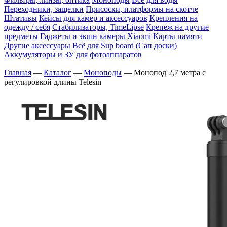
Переходники, защелки
Присоски, платформы на скотче
Штативы
Кейсы для камер и аксессуаров
Крепления на
одежду / себя
Cтабилизаторы, TimeLipse
Крепеж на другие
предметы
Гаджеты и экшн камеры Xiaomi
Карты памяти
Другие аксессуары
Всё для Sup board (Сап доски)
Аккумуляторы и ЗУ для фотоаппаратов
Главная
—
Каталог
—
Моноподы
—
Монопод 2,7 метра с
регулировкой длины Telesin