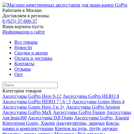
Работаем в Москве.
Доставляем в регионы.
8 (925) 37-606-37
Ваша корзина пуста
Информация о сайте
Все товары
Новости
Скидки и акции
Оплата и доставка
Контакты
Отзывы
Опт
Категории товаров
Аксессуары GoPro Hero 9-12
Аксессуары GoPro HERO 8
Аксессуары GoPro HERO 7 \ 6 \ 5
Аксессуары Gopro Hero 4
Аксессуары Gopro Hero 3 и 3+
Аксессуары GoPro Session
Аксессуары GoPro MaX
Аксессуары GoPro Fusion
Аксессуары
для Insta360
Аксессуары DJI Osmo
Аксессуары GoPro, Xiaomi
Крепления Gopro, Xiaomi
Аккумуляторы, зарядки
Боксы,
рамки и комплектующие
Крепеж на руль, трубу, оружие
Фильтры, линзы, оптика
Моноподы
Всё для воды