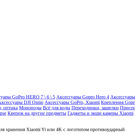
уары GoPro HERO 7 \ 6 \ 5
Аксессуары Gopro Hero 4
Аксессуары
Аксессуары DJI Osmo
Аксессуары GoPro, Xiaomi
Крепления Gopr
, оптика
Моноподы
Всё для воды
Переходники, защелки
Присос
pse
Крепеж на другие предметы
Гаджеты и экшн камеры Xiaomi
для хранения Xiaomi Yi или 4K с логотипом противоударный