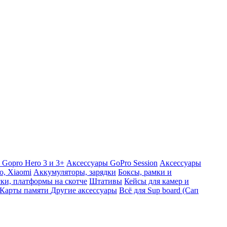
 Gopro Hero 3 и 3+
Аксессуары GoPro Session
Аксессуары
o, Xiaomi
Аккумуляторы, зарядки
Боксы, рамки и
ки, платформы на скотче
Штативы
Кейсы для камер и
Карты памяти
Другие аксессуары
Всё для Sup board (Сап