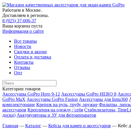
Работаем в Москве.
Доставляем в регионы.
8 (925) 37-606-37
Ваша корзина пуста
Информация о сайте
Все товары
Новости
Скидки и акции
Оплата и доставка
Контакты
Отзывы
Опт
Категории товаров
Аксессуары GoPro Hero 9-12
Аксессуары GoPro HERO 8
Аксесс
GoPro MaX
Аксессуары GoPro Fusion
Аксессуары для Insta360
комплектующие
Крепеж на руль, трубу, оружие
Фильтры, линзы
аксессуаров
Крепления на одежду / себя
Cтабилизаторы, TimeLi
доски)
Аккумуляторы и ЗУ для фотоаппаратов
Главная
—
Каталог
—
Кейсы для камер и аксессуаров
—
Кейс 