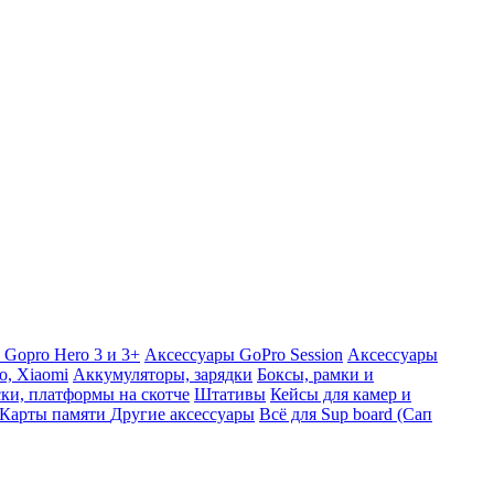
 Gopro Hero 3 и 3+
Аксессуары GoPro Session
Аксессуары
o, Xiaomi
Аккумуляторы, зарядки
Боксы, рамки и
ки, платформы на скотче
Штативы
Кейсы для камер и
Карты памяти
Другие аксессуары
Всё для Sup board (Сап