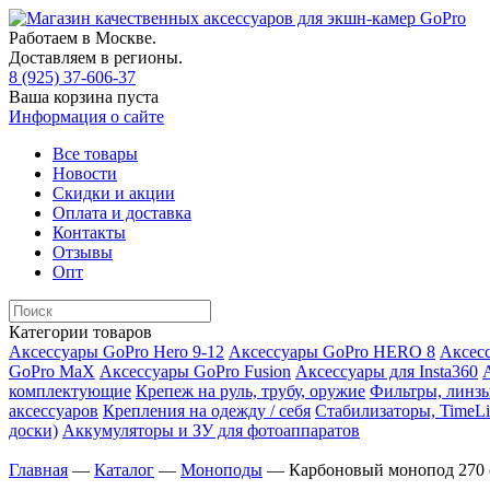
Работаем в Москве.
Доставляем в регионы.
8 (925) 37-606-37
Ваша корзина пуста
Информация о сайте
Все товары
Новости
Скидки и акции
Оплата и доставка
Контакты
Отзывы
Опт
Категории товаров
Аксессуары GoPro Hero 9-12
Аксессуары GoPro HERO 8
Аксесс
GoPro MaX
Аксессуары GoPro Fusion
Аксессуары для Insta360
комплектующие
Крепеж на руль, трубу, оружие
Фильтры, линзы
аксессуаров
Крепления на одежду / себя
Cтабилизаторы, TimeLi
доски)
Аккумуляторы и ЗУ для фотоаппаратов
Главная
—
Каталог
—
Моноподы
—
Карбоновый монопод 270 с