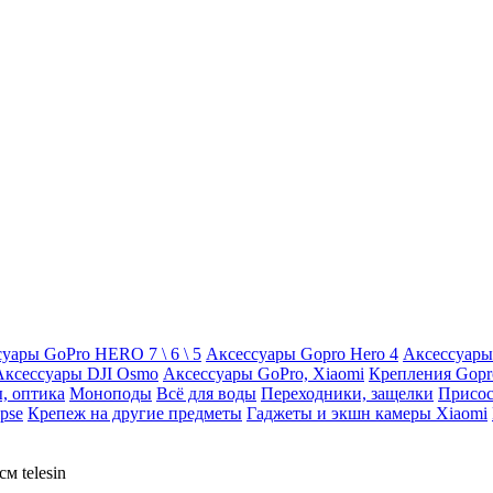
уары GoPro HERO 7 \ 6 \ 5
Аксессуары Gopro Hero 4
Аксессуары
Аксессуары DJI Osmo
Аксессуары GoPro, Xiaomi
Крепления Gopr
, оптика
Моноподы
Всё для воды
Переходники, защелки
Присос
pse
Крепеж на другие предметы
Гаджеты и экшн камеры Xiaomi
м telesin