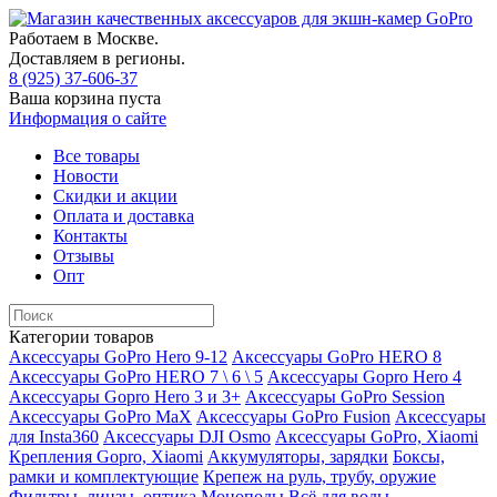
Работаем в Москве.
Доставляем в регионы.
8 (925) 37-606-37
Ваша корзина пуста
Информация о сайте
Все товары
Новости
Скидки и акции
Оплата и доставка
Контакты
Отзывы
Опт
Категории товаров
Аксессуары GoPro Hero 9-12
Аксессуары GoPro HERO 8
Аксессуары GoPro HERO 7 \ 6 \ 5
Аксессуары Gopro Hero 4
Аксессуары Gopro Hero 3 и 3+
Аксессуары GoPro Session
Аксессуары GoPro MaX
Аксессуары GoPro Fusion
Аксессуары
для Insta360
Аксессуары DJI Osmo
Аксессуары GoPro, Xiaomi
Крепления Gopro, Xiaomi
Аккумуляторы, зарядки
Боксы,
рамки и комплектующие
Крепеж на руль, трубу, оружие
Фильтры, линзы, оптика
Моноподы
Всё для воды