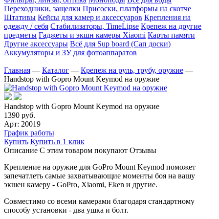
Переходники, защелки
Присоски, платформы на скотче
Штативы
Кейсы для камер и аксессуаров
Крепления на
одежду / себя
Cтабилизаторы, TimeLipse
Крепеж на другие
предметы
Гаджеты и экшн камеры Xiaomi
Карты памяти
Другие аксессуары
Всё для Sup board (Сап доски)
Аккумуляторы и ЗУ для фотоаппаратов
Главная
—
Каталог
—
Крепеж на руль, трубу, оружие
—
Handstop with Gopro Mount Keymod на оружие
Handstop with Gopro Mount Keymod на оружие
1390 руб.
Арт: 20019
График работы
Купить
Купить в 1 клик
Описание
С этим товаром покупают
Отзывы
Крепление на оружие для GoPro Mount Keymod поможет
запечатлеть самые захватывающие моменты боя на вашу
экшен камеру - GoPro, Xiaomi, Eken и другие.
Совместимо со всеми камерами благодаря стандартному
способу установки - два ушка и болт.